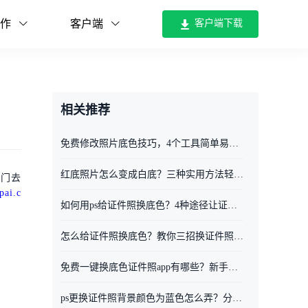
作
客户端
客户端下载
相关推荐
免费修改照片底色技巧，4个工具简单易操作不踩坑
红底照片怎么变成白底？三种实用方法轻松搞定
专门去
pai.c
如何用ps给证件照换底色？4种途径让证件照底色随心变
怎么给证件照换底色？教你三招换证件照底色
免费一键换底色证件照app有哪些？新手看这3个
ps更换证件照背景颜色为蓝色怎么弄？分享三个工具