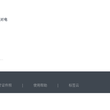
站对电
|
|
寸证件照
使用帮助
标签云
-5