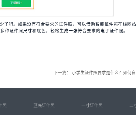
少了吧。如果没有符合要求的证件照，可以借助智能证件照在线网
供多种证件照尺寸和底色，轻松生成一张符合要求的电子证件照。
下一篇：
小学生证件照要求是什么？如何自制电子证件照
|
|
|
件照
蓝底证件照
一寸证件照
二
opyright © 2022 上海砾捷信息科技有限公司 版权所有
沪ICP备17054760号