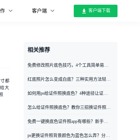
作
客户端
客户端下载
相关推荐
免费修改照片底色技巧，4个工具简单易操作不踩坑
红底照片怎么变成白底？三种实用方法轻松搞定
尺寸都
，给大
如何用ps给证件照换底色？4种途径让证件照底色随心变
照
怎么给证件照换底色？教你三招换证件照底色
免费一键换底色证件照app有哪些？新手看这3个
ps更换证件照背景颜色为蓝色怎么弄？分享三个工具