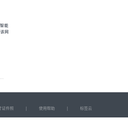
助智能
。该网
|
|
寸证件照
使用帮助
标签云
-5