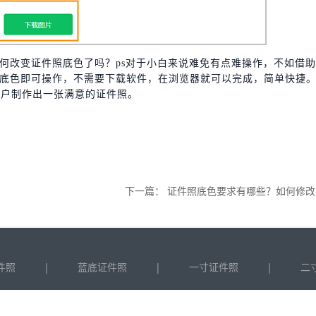
何改变证件照底色了吗？ps对于小白来说难免有点难操作，不如借
底色即可操作，不需要下载软件，在浏览器就可以完成，简单快捷
用户制作出一张满意的证件照。
下一篇：
证件照底色要求有哪些？如何修改证件照底色
|
|
|
件照
蓝底证件照
一寸证件照
二
opyright © 2022 上海砾捷信息科技有限公司 版权所有
沪ICP备17054760号